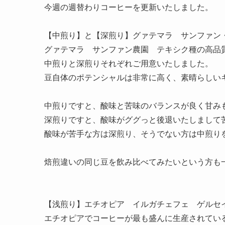
今週の週替わりコーヒーを更新いたしました。
【中煎り】と【深煎り】グァテマラ サンファン
グァテマラ サンファン農園 テキシク種の高品
中煎りと深煎りそれぞれご用意いたしました。
豆自体のポテンシャルは非常に高く、素晴らしい
中煎りですと、酸味と苦味のバランスが良く甘み
深煎りですと、酸味がググっと後退いたしまして
酸味が苦手な方は深煎り、そうでない方は中煎り
焙煎違いの同じ豆を飲み比べてみたいという方も
【浅煎り】エチオピア イルガチェフェ ゲルセ
エチオピアでコーヒーが最も盛んに生産されてい