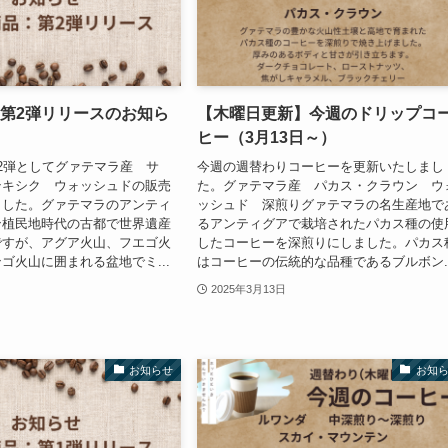
：第2弾リリースのお知ら
【木曜日更新】今週のドリップコ
ヒー（3月13日～）
2弾としてグァテマラ産 サ
今週の週替わりコーヒーを更新いたしまし
テキシク ウォッシュドの販売
た。グァテマラ産 パカス・クラウン ウ
ました。グァテマラのアンティ
ッシュド 深煎りグァテマラの名生産地で
ン植民地時代の古都で世界遺産
るアンティグアで栽培されたパカス種の使
ですが、アグア火山、フエゴ火
したコーヒーを深煎りにしました。パカス
ゴ火山に囲まれる盆地でミ...
はコーヒーの伝統的な品種であるブルボン..
2025年3月13日
お知らせ
お知