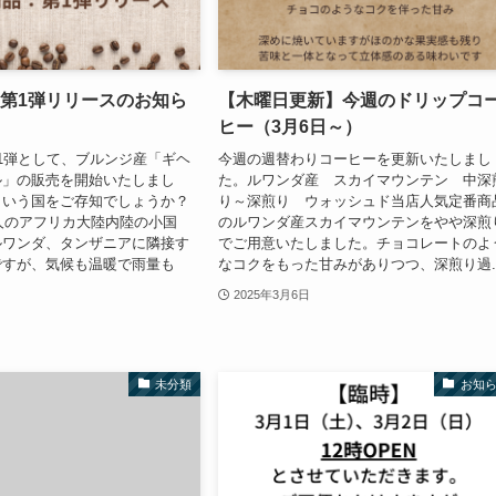
：第1弾リリースのお知ら
【木曜日更新】今週のドリップコ
ヒー（3月6日～）
1弾として、ブルンジ産「ギヘ
今週の週替わりコーヒーを更新いたしまし
ル」の販売を開始いたしまし
た。ルワンダ産 スカイマウンテン 中深
という国をご存知でしょうか？
り～深煎り ウォッシュド当店人気定番商
万人のアフリカ大陸内陸の小国
のルワンダ産スカイマウンテンをやや深煎
ルワンダ、タンザニアに隣接す
でご用意いたしました。チョコレートのよ
ですが、気候も温暖で雨量も
なコクをもった甘みがありつつ、深煎り過..
2025年3月6日
未分類
お知