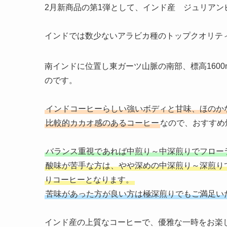
2月新商品の第1弾として、インド産 ジュリア
インドでは数少ないアラビカ種のトップクオリテ
南インドに位置し東ガーツ山脈の南部、標高160
のです。
インドコーヒーらしい強いボディと甘味、ほのか
比較的カカオ感のあるコーヒー
なので、おすすめ
バランス重視であれば中煎り～中深煎りでフロー
酸味が苦手な方は、やや深めの中深煎り～深煎り
りコーヒーとなります。
苦味があった方が良い方は極深煎りでもご満足い
インド産の上質なコーヒーで、優雅な一時をお楽