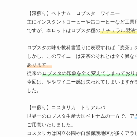
【深煎り】ベトナム ロブスタ ワイニー
主にインスタントコーヒーや缶コーヒーなど工業
ですが、本ロットはロブスタ種の
ナチュラル製法
ロブスタの味を教科書通りに表現すれば「麦茶」
しかし、このワイニーは麦茶のそれとは全く異な
あります。
従来の
ロブスタの印象を全く変えてしまっており
今回は、ややワイニー感は失われてしまいますが
した。
【中煎り】コスタリカ トリアルバ
世界一のロブスタ生産大国ベトナムの一方で、ア
ご用意いたしました。
コスタリカは国立公園や自然保護地区が多くアラ