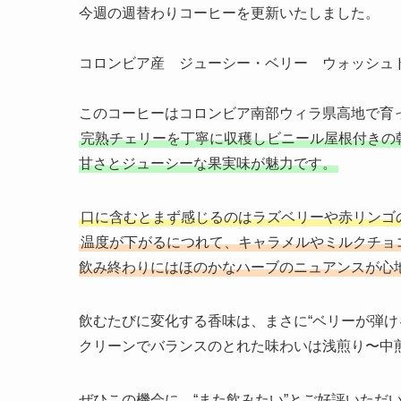
今週の週替わりコーヒーを更新いたしました。
コロンビア産 ジューシー・ベリー ウォッシュ
このコーヒーはコロンビア南部ウィラ県高地で育
完熟チェリーを丁寧に収穫しビニール屋根付きの
甘さとジューシーな果実味が魅力です。
口に含むとまず感じるのはラズベリーや赤リンゴ
温度が下がるにつれて、キャラメルやミルクチョ
飲み終わりにはほのかなハーブのニュアンスが心
飲むたびに変化する香味は、まさに“ベリーが弾け
クリーンでバランスのとれた味わいは浅煎り〜中
ぜひこの機会に、“また飲みたい”とご好評いただ