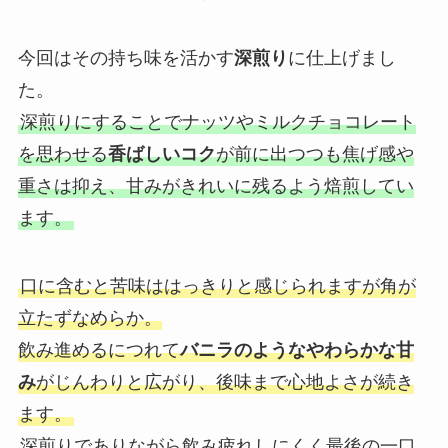
今回はその持ち味を活かす
深煎り
に仕上げまし
た。
深煎りにすることでナッツやミルクチョコレート
を思わせる
香ばしいコク
が前に出つつも焦げ感や
重さは抑え、甘みがきれいに残るよう焙煎してい
ます。
口に含むと苦味ははっきりと感じられますが角が
立たずなめらか。
飲み進めるにつれて
バニラのようなやわらかな甘
み
がじんわりと広がり、後味まで心地よさが続き
ます。
深煎りでありながら飲み疲れしにくく最後の一口